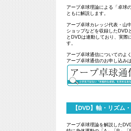
アープ卓球理論による「卓球
ともに解説します。
アープ卓球カレッジ代表・山
ショップなどを収録したDVD
とDVDは連動しており、実際
す。
アープ卓球通信についてのよ
アープ卓球通信のお申し込み
【DVD】軸・リズム・
アープ卓球理論を解説したDV
特に身体運動の「A」「R」「