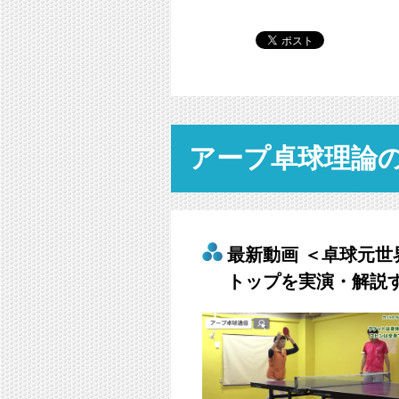
アープ卓球理論
最新動画 ＜卓球元
トップを実演・解説す