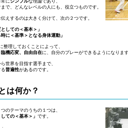
非常に
シンプル
な理論であり、
者まで、どんなレベルの人にも、役立つものです。
お伝えするのは大きく分けて、次の２つです。
質としての＜基本＞」
る時に＜基準＞となる身体運動」
に整理しておくことによって、
、
臨機応変、自由自在
に、自分のプレーができるようになりま
から世界を目指す選手まで、
する
普遍性
があるのです。
とは何か？
２つのテーマのうちの１つは、
としての＜基本＞」
です。
？」