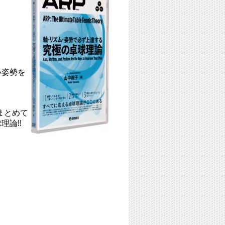
い姿勢を
まとめて
論!!