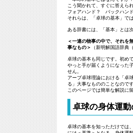
こう聞かれて、すぐに答えら
フォアハンド？ バックハン
それらは、「卓球の基本」で
ある辞書には、「基本」とは
＜一連の物事の中で、それを
事なもの＞
（新明解国語辞典
卓球の基本も同じです。初め
やっと手が届くようになった子
せん。
アープ卓球理論における「卓
る」大事なもののことなので
このページでは簡単な解説に留
卓球の身体運動
卓球の基本を知っただけでは
には＜基準＞となる、身体運