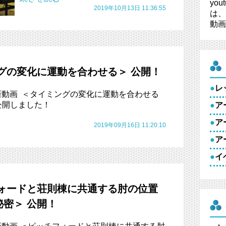
you
2019年10月13日 11:36:55
は、
動画
グの変化に運動を合わせる＞ 公開！
●
レ
動画 ＜タイミングの変化に運動を合わせる
て公開しました！
●
ア
●
ア
2019年09月16日 11:20:10
●
ア
●
イ
フォードと荘則棟に共通する肘の位置
密＞ 公開！