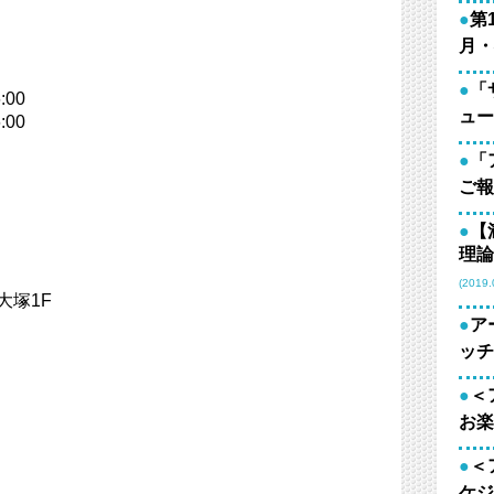
●
第
月・
●
「
:00
ュー
:00
●
「
ご報
●
【
理論
(2019.
大塚1F
●
ア
ッチ
●
＜
お楽
●
＜
ケジ