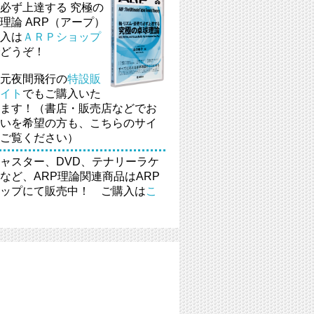
必ず上達する 究極の
理論 ARP（アープ）
入は
ＡＲＰショップ
どうぞ！
元夜間飛行の
特設販
イト
でもご購入いた
ます！（書店・販売店などでお
いを希望の方も、こちらのサイ
ご覧ください）
ャスター、DVD、テナリーラケ
など、ARP理論関連商品はARP
ップにて販売中！ ご購入は
こ