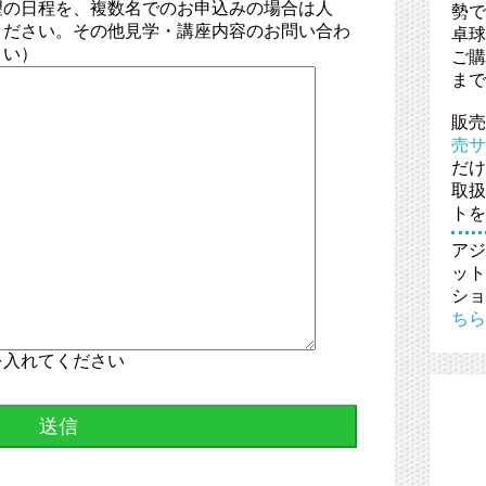
望の日程を、複数名でのお申込みの場合は人
勢で
ください。その他見学・講座内容のお問い合わ
卓球
さい）
ご購
まで
販売
売サ
だけ
取扱
トを
アジ
ット
ショ
ちら
を入れてください