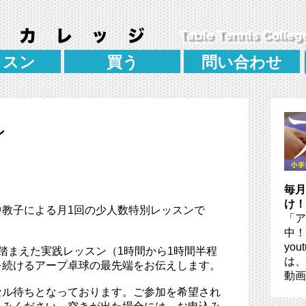
ッスン
買う
問い合わせ
ン
毎月
け！
中教子による月1回の少人数特別レッスンで
「ア
中！
you
踏まえた実践レッスン（1時間から1時間半程
は、
を続けるアープ卓球の最先端をお伝えします。
動画
セル待ちとなっております。ご参加を希望され