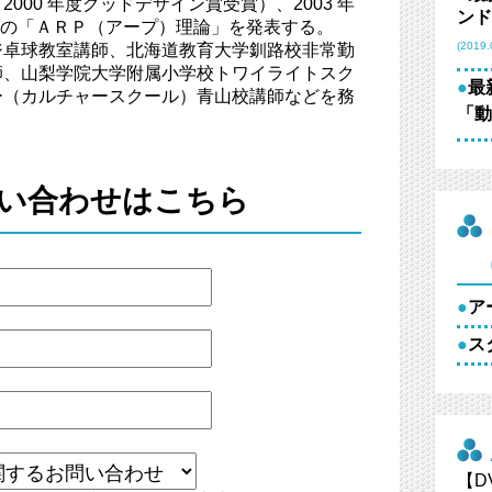
000 年度グッドデザイン賞受賞）、2003 年
ンド
ての「ＡＲＰ（アープ）理論」を発表する。
(2019.
ジ卓球教室講師、北海道教育大学釧路校非常勤
師、山梨学院大学附属小学校トワイライトスク
●
最
ー（カルチャースクール）青山校講師などを務
「動
い合わせはこちら
●
ア
●
ス
【D