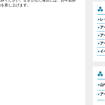
込みください。空きが出た場合には、お申込み
内を差し上げます。
●
レ
●
ア
●
ア
●
ア
●
イ
●
山
●
ア
(2026.