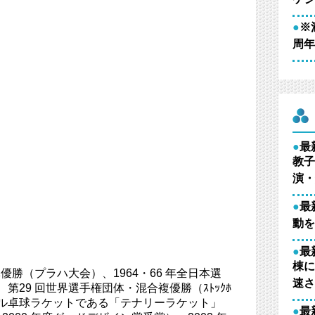
●
※
周年
●
最
教子
演・
●
最
動を
●
最
）
棟に
団体優勝（プラハ大会）、1964・66 年全日本選
速さ
、第29 回世界選手権団体・混合複優勝（ｽﾄｯｸﾎ
ジナル卓球ラケットである「テナリーラケット」
●
最