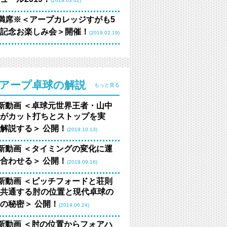
(2019.03.02)
満席※＜アープカレッジすがも5
記念お楽しみ会＞開催！
(2019.02.19)
アープ卓球の解説
もっと見る
新動画 ＜卓球元世界王者・山中
がカット打ちとストップを実
解説する＞ 公開！
(2019.10.13)
新動画 ＜タイミングの変化に運
合わせる＞ 公開！
(2019.09.16)
新動画 ＜ピッチフォードと荘則
共通する肘の位置と現代卓球の
の秘密＞ 公開！
(2019.06.24)
新動画 ＜肘の位置からフォアハ