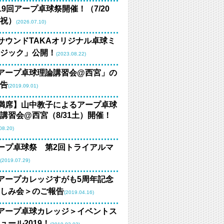
19回アープ卓球祭開催！（7/20
祝）
(2026.07.10)
サウンドTAKAオリジナル卓球ミ
ジック」公開！
(2023.08.22)
アープ卓球理論講習会@西宮」の
告
(2019.09.01)
満席】山中教子によるアープ卓球
講習会@西宮（8/31土）開催！
08.20)
ープ卓球祭 第2回トライアルマ
(2019.07.29)
アープカレッジすがも5周年記念
しみ会＞のご報告
(2019.04.16)
アープ卓球カレッジ＞イベントス
ュール2019！