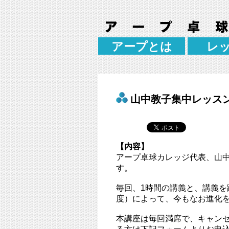
アープとは
レ
山中教子集中レッス
【内容】
アープ卓球カレッジ代表、山
す。
毎回、1時間の講義と、講義を
度）によって、今もなお進化
本講座は毎回満席で、キャン