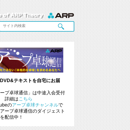
DVD&テキストを自宅にお届
ープ卓球通信」は中途入会受付
 詳細は
こちら
tubeの
アープ卓球チャンネル
で
アープ卓球通信のダイジェスト
を配信中！