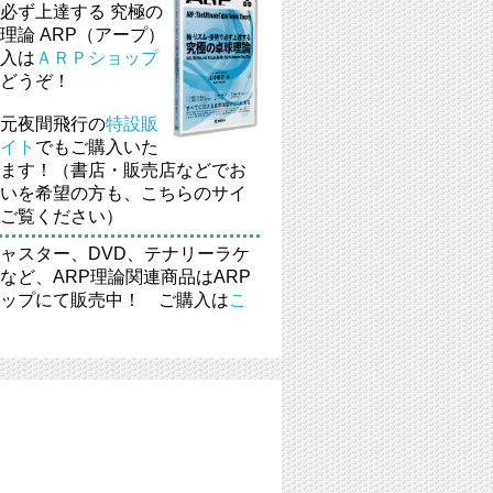
必ず上達する 究極の
理論 ARP（アープ）
入は
ＡＲＰショップ
どうぞ！
元夜間飛行の
特設販
イト
でもご購入いた
ます！（書店・販売店などでお
いを希望の方も、こちらのサイ
ご覧ください）
ャスター、DVD、テナリーラケ
など、ARP理論関連商品はARP
ップにて販売中！ ご購入は
こ