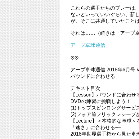
これらの選手たちのプレーは
ないといっていいぐらい、新
が、そこに共通していたこと
それは……（続きは「アープ卓
アープ卓球通信
※※
アープ卓球通信 2018年6月号 Vo
バウンドに合わせる
テキスト目次
【Lesson】バウンドに合わせ
DVDの練習に挑戦しよう！
(1)トップスピンロングサー
(2)フォア前フリックレシー
【Lecture】＜本格的な卓球＞
「速さ」に合わせる−–
2018年世界選手権から見た