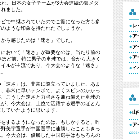
われ、日本の女子チームが3大会連続の銀メダ
くれました。
レビで中継されていたのでご覧になった方も多
●
レ
どのような印象を持たれたでしょうか。
●
ア
ーから感じたのは「速さ」でした。
●
ア
ツにおいて「速さ」が重要なのは、当たり前の
●
ア
年ほど前、特に男子の卓球では、台から大きく
タイルが主流であり、今大会のような「速さ」
●
イ
た。
の「速さ」は、非常に際立っていました。あま
く、非常に早いテンポで、よくスピンのかかっ
年、こうした速さと力強さを兼ね備えた卓球の
たが、今大会は、上位で活躍する選手のほとん
立していたように思います。
●
山
応をするようになったのは、もしかすると、昨
●
ア
平野美宇選手が中国選手に連勝したこともきっ
(2026.
ん。今大会は、優勝した中国選手はもちろんの