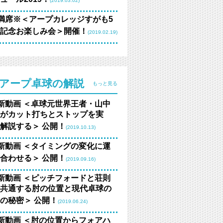
(2019.03.02)
満席※＜アープカレッジすがも5
記念お楽しみ会＞開催！
(2019.02.19)
アープ卓球の解説
もっと見る
新動画 ＜卓球元世界王者・山中
がカット打ちとストップを実
解説する＞ 公開！
(2019.10.13)
新動画 ＜タイミングの変化に運
合わせる＞ 公開！
(2019.09.16)
新動画 ＜ピッチフォードと荘則
共通する肘の位置と現代卓球の
の秘密＞ 公開！
(2019.06.24)
新動画 ＜肘の位置からフォアハ