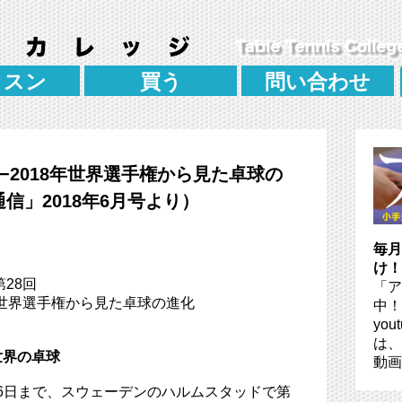
ッスン
買う
問い合わせ
−2018年世界選手権から見た卓球の
信」2018年6月号より）
毎月
け！
28回
「ア
年世界選手権から見た卓球の進化
中！
you
は、
世界の卓球
動画
5月6日まで、スウェーデンのハルムスタッドで第