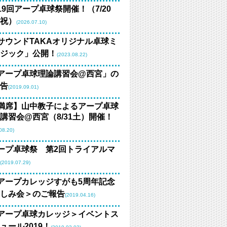
19回アープ卓球祭開催！（7/20
祝）
(2026.07.10)
サウンドTAKAオリジナル卓球ミ
ジック」公開！
(2023.08.22)
アープ卓球理論講習会@西宮」の
告
(2019.09.01)
満席】山中教子によるアープ卓球
講習会@西宮（8/31土）開催！
08.20)
ープ卓球祭 第2回トライアルマ
(2019.07.29)
アープカレッジすがも5周年記念
しみ会＞のご報告
(2019.04.16)
アープ卓球カレッジ＞イベントス
ュール2019！