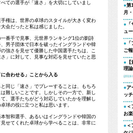
すべての選手が「速さ」を大切にしていまし
●
第
月・
選手権は、世界の卓球のスタイルが大きく変わ
●
「
な大会だったと私は感じました。
ュー
の一番手で見事、元世界ランキング1位の劉詩
●
「
手、男子団体で日本を破ったイングランドや韓
ご報
がの強さを見せて優勝した中国選手たちは、こ
速さ」に対して、見事な対応を見せていたと思
●
【
理論
ドに合わせる」ことから入る
(2019.
ちと同じ「速さ」でプレーすることは、もちろ
●
ア
には難しいことです。しかしその一方で、新し
ッチ
して、選手たちがどう対応していたかを理解し
の卓球の役に立つと私は思います。
●
＜
お楽
張本智和選手、あるいはイングランドや韓国の
て見せてくれた卓球から学べることは、非常に
●
＜
ケジ