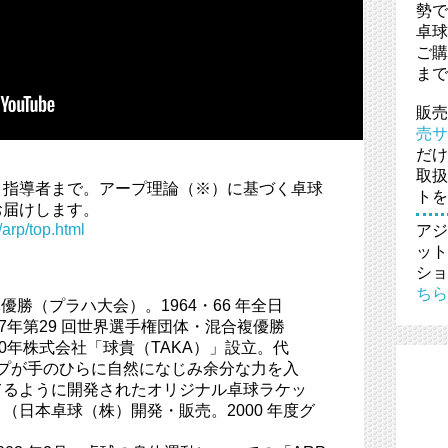
勢で
卓球
ご購
まで
販売
売サ
だけ
取扱
、指導者まで。アープ理論（※）に基づく卓球
トを
お届けします。
arp/top.html
アジ
ット
ショ
ちら
体優勝（プラハ大会）。1964・66 年全日
7年第29 回世界選手権団体・混合複優勝
0年株式会社「球貴（TAKA）」設立。代
リップが手のひらに自然になじみ余分な力を入
てるように開発されたオリジナル卓球ラケッ
（日本卓球（株）開発・販売。2000 年度グ