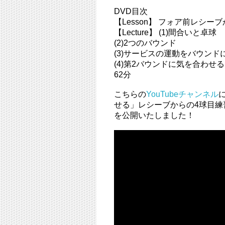
DVD目次
【Lesson】 フォア前レシー
【Lecture】 (1)間合いと卓球
(2)2つのバウンド
(3)サービスの運動をバウンド
(4)第2バウンドに気を合わせる
62分
こちらの
YouTubeチャンネル
せる」レシーブからの4球目練
を公開いたしました！