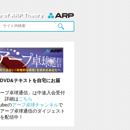
DVD&テキストを自宅にお届
ープ卓球通信」は中途入会受付
 詳細は
こちら
tubeの
アープ卓球チャンネル
で
アープ卓球通信のダイジェスト
を配信中！