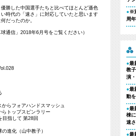
、優勝した中国選手たちと比べてほとんど遜色
●
※
しい時代の「速さ」に対応していたと思います
周年
は何だったのか。
球通信」2018年6月号をご覧ください）
●
最
l.028
教子
演・
●
最
る
動を
ビスからフォアハンドスマッシュ
●
最
ブからトップスピンラリー
棟に
を目指して 第28回
速さ
卓球の進化（山中教子）
●
最