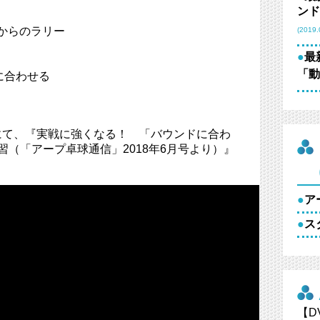
ンド
ブからのラリー
(2019.
●
最
「動
に合わせる
にて、『実戦に強くなる！ 「バウンドに合わ
習（「アープ卓球通信」2018年6月号より）』
●
ア
●
ス
【D