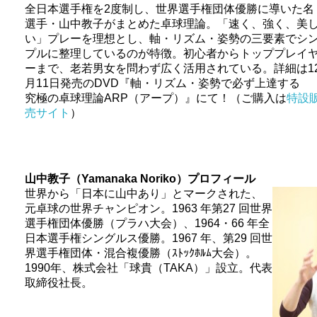
全日本選手権を2度制し、世界選手権団体優勝に導いた名
選手・山中教子がまとめた卓球理論。「速く、強く、美
い」プレーを理想とし、軸・リズム・姿勢の三要素でシ
プルに整理しているのが特徴。初心者からトッププレイ
ーまで、老若男女を問わず広く活用されている。詳細は1
月11日発売のDVD『軸・リズム・姿勢で必ず上達する
究極の卓球理論ARP（アープ）』にて！（ご購入は
特設
売サイト
）
山中教子（Yamanaka Noriko）プロフィール
世界から「日本に山中あり」とマークされた、
元卓球の世界チャンピオン。1963 年第27 回世界
選手権団体優勝（プラハ大会）、1964・66 年全
日本選手権シングルス優勝。1967 年、第29 回世
界選手権団体・混合複優勝（ｽﾄｯｸﾎﾙﾑ大会）。
1990年、株式会社「球貴（TAKA）」設立。代表
取締役社長。