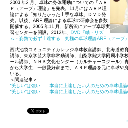
2003 年2 月、卓球の身体運動についての「ＡＲ
Ｐ（アープ）理論」を発表。11月にはＡＲＰ理
論による「知りたかった上手な卓球」ＤＶＤ発
売。以後、ARP 理論による卓球の研修会を多数
開催する。2005 年11 月、新所沢にアープ卓球実
習センターを開設。2012年、
DVD『軸・リズ
ム・姿勢で必ず上達する 究極の卓球理論ARP（アープ
西武池袋コミュニティカレッジ卓球教室講師、北海道教
講師、東京学芸大学非常勤講師、山梨学院大学附属小学
ール講師、ＮＨＫ文化センター（カルチャースクール）
から大学生、一般愛好家まで、ＡＲＰ理論を元に卓球や
いる。
＜関連記事＞
“美しい”は強い――本当に上達したい人のための卓球理論(
“美しい”は強い――本当に上達したい人のための卓球理論(