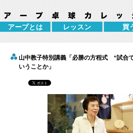
アープとは
レッスン
買
山中教子特別講義「必勝の方程式 “試合
いうことか」